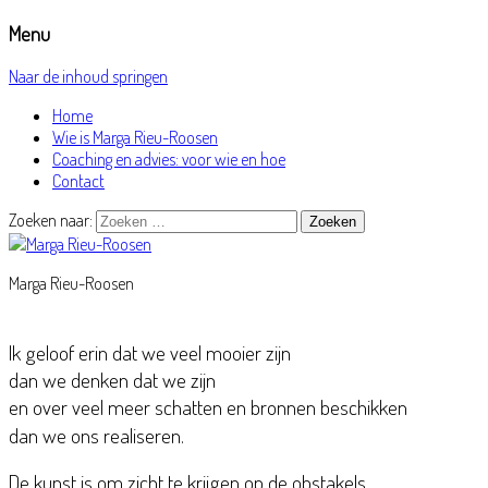
Menu
La Vie – La Voix – La Voie – Humaine
Marga Rieu-Roosen
Naar de inhoud springen
Home
Wie is Marga Rieu-Roosen
Coaching en advies: voor wie en hoe
Contact
Zoeken naar:
Marga Rieu-Roosen
Ik geloof erin dat we veel mooier zijn
dan we denken dat we zijn
en over veel meer schatten en bronnen beschikken
dan
we ons realiseren.
De kunst is om zicht te krijgen op de obstakels